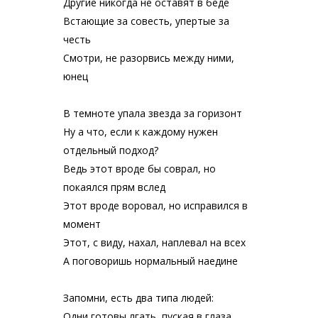
Другие никогда не оставят в беде
Встающие за совесть, упертые за
честь
Смотри, не разорвись между ними,
юнец
В темноте упала звезда за горизонт
Ну а что, если к каждому нужен
отдельный подход?
Ведь этот вроде бы соврал, но
покаялся прям вслед
Этот вроде воровал, но исправился в
момент
Этот, с виду, нахал, наплевал на всех
А поговоришь нормальный наедине
Запомни, есть два типа людей:
Одни готовы лгать, пуская в глаза