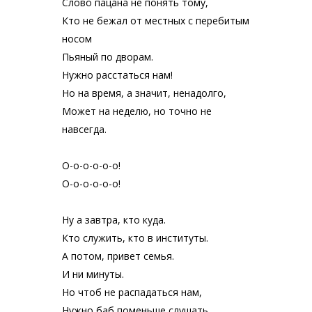
Слово пацана не понять тому,
Кто не бежал от местных с перебитым
носом
Пьяный по дворам.
Нужно расстаться нам!
Но на время, а значит, ненадолго,
Может на неделю, но точно не
навсегда.
О-о-о-о-о-о!
О-о-о-о-о-о!
Ну а завтра, кто куда.
Кто служить, кто в институты.
А потом, привет семья.
И ни минуты.
Но чтоб не распадаться нам,
Нужно баб поменьше слушать.