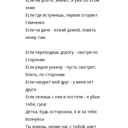
Если на флэте, значит, я уже об этом
знаю
Если где встрянешь, первая оторвет
Семченко
Если на даче - езжай домой, ловить
нехер там
Если переходишь дорогу - смотри по
сторонам
Если рядом ухажер - пусть смотрит,
блять, по сторонам
Если накурит мой друг - у меня нет
друга
Если лежишь с кем в постели - я убью
тебя, сука!
Детка, будь осторожна, я ж за тебя
волнуюсь
Ты знаешь, кроме нас с тобой, идет