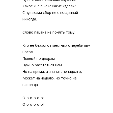
Какое «не пью»? Какие «дела»?
С чуваками сбор не откладывай
никогда.
Слово пацана не понять тому,
Кто не бежал от местных с перебитым
носом
Пьяный по дворам.
Нужно расстаться нам!
Но на время, а значит, ненадолго,
Может на неделю, но точно не
навсегда.
О-о-о-о-о-о!
О-о-о-о-о-о!