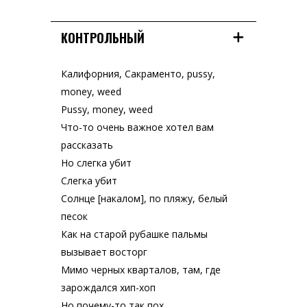
КОНТРОЛЬНЫЙ
Калифорния, Сакраменто, pussy,
money, weed
Pussy, money, weed
Что-то очень важное хотел вам
рассказать
Но слегка убит
Слегка убит
Солнце [накалом], по пляжу, белый
песок
Как на старой рубашке пальмы
вызывает восторг
Мимо черных кварталов, там, где
зарождался хип-хоп
Но почему-то так пох…